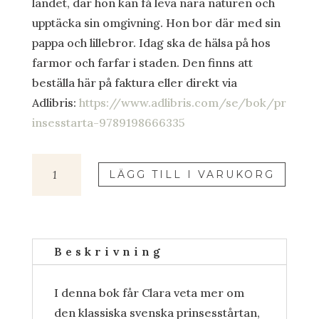
landet, där hon kan få leva nära naturen och
upptäcka sin omgivning. Hon bor där med sin
pappa och lillebror. Idag ska de hälsa på hos
farmor och farfar i staden. Den finns att
beställa här på faktura eller direkt via
Adlibris:
https://www.adlibris.com/se/bok/pr
insesstarta-9789198666335
Prinsesstårta
LÄGG TILL I VARUKORG
mängd
Beskrivning
I denna bok får Clara veta mer om
den klassiska svenska prinsesstårtan,